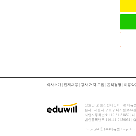
회사소개
|
인재채용
|
강사 저자 모집
|
윤리경영
|
이용약
상호명 및 호스팅제공자 : ㈜ 에듀윌 | 대
본사 : 서울시 구로구 디지털로34길
사업자등록번호 119-81-54852 | 
법인등록번호 110111-2450031 |
Copyright ⓒ (주)에듀윌 Corp. All rig