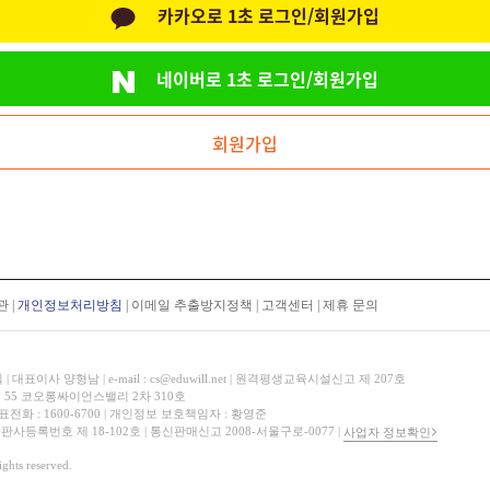
카카오로 1초 로그인/회원가입
네이버로 1초 로그인/회원가입
회원가입
관
|
개인정보처리방침
|
이메일 추출방지정책
|
고객센터
|
제휴 문의
표이사 양형남 | e-mail : cs@eduwill.net | 원격평생교육시설신고 제 207호
 55 코오롱싸이언스밸리 2차 310호
대표전화 : 1600-6700 | 개인정보 보호책임자 : 황영준
 출판사등록번호 제 18-102호 | 통신판매신고 2008-서울구로-0077 |
사업자 정보확인
hts reserved.