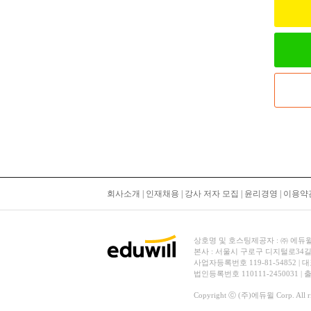
회사소개
|
인재채용
|
강사 저자 모집
|
윤리경영
|
이용약
상호명 및 호스팅제공자 : ㈜ 에듀윌 | 대
본사 : 서울시 구로구 디지털로34길
사업자등록번호 119-81-54852 | 
법인등록번호 110111-2450031 |
Copyright ⓒ (주)에듀윌 Corp. All rig