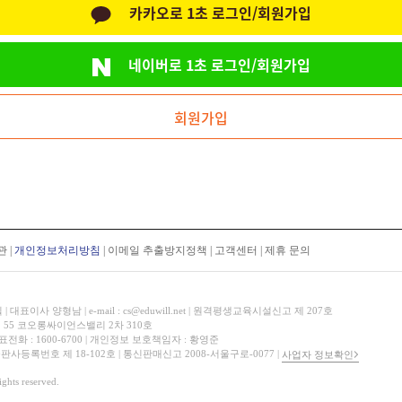
카카오로 1초 로그인/회원가입
네이버로 1초 로그인/회원가입
회원가입
관
|
개인정보처리방침
|
이메일 추출방지정책
|
고객센터
|
제휴 문의
표이사 양형남 | e-mail : cs@eduwill.net | 원격평생교육시설신고 제 207호
 55 코오롱싸이언스밸리 2차 310호
대표전화 : 1600-6700 | 개인정보 보호책임자 : 황영준
 출판사등록번호 제 18-102호 | 통신판매신고 2008-서울구로-0077 |
사업자 정보확인
hts reserved.