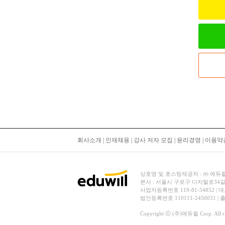
회사소개
|
인재채용
|
강사 저자 모집
|
윤리경영
|
이용약
상호명 및 호스팅제공자 : ㈜ 에듀윌 | 대
본사 : 서울시 구로구 디지털로34길
사업자등록번호 119-81-54852 | 
법인등록번호 110111-2450031 |
Copyright ⓒ (주)에듀윌 Corp. All rig