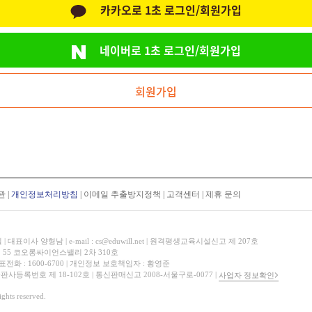
카카오로 1초 로그인/회원가입
네이버로 1초 로그인/회원가입
회원가입
관
|
개인정보처리방침
|
이메일 추출방지정책
|
고객센터
|
제휴 문의
표이사 양형남 | e-mail : cs@eduwill.net | 원격평생교육시설신고 제 207호
 55 코오롱싸이언스밸리 2차 310호
대표전화 : 1600-6700 | 개인정보 보호책임자 : 황영준
 출판사등록번호 제 18-102호 | 통신판매신고 2008-서울구로-0077 |
사업자 정보확인
hts reserved.