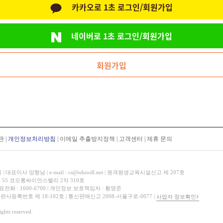
카카오로 1초 로그인/회원가입
네이버로 1초 로그인/회원가입
회원가입
관
|
개인정보처리방침
|
이메일 추출방지정책
|
고객센터
|
제휴 문의
표이사 양형남 | e-mail : cs@eduwill.net | 원격평생교육시설신고 제 207호
 55 코오롱싸이언스밸리 2차 310호
대표전화 : 1600-6700 | 개인정보 보호책임자 : 황영준
 출판사등록번호 제 18-102호 | 통신판매신고 2008-서울구로-0077 |
사업자 정보확인
hts reserved.