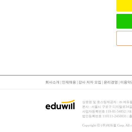
회사소개
|
인재채용
|
강사 저자 모집
|
윤리경영
|
이용약
상호명 및 호스팅제공자 : ㈜ 에듀윌 | 대
본사 : 서울시 구로구 디지털로34길
사업자등록번호 119-81-54852 | 
법인등록번호 110111-2450031 |
Copyright ⓒ (주)에듀윌 Corp. All rig